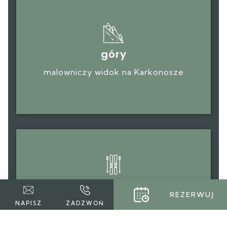
góry
malowniczy widok na Karkonosze
narty
REZERWUJ
trasy back country i sąsiedztwo
NAPISZ
ZADZWOŃ
Jakuszyc